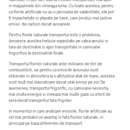
in magazinele din intreaga lume. Cu toate acestea, pentru
ca florile artificiale nu au o perioada de valabilitate, ele pot
fi impachetate si plasate pe nave, care produc mai putine
emisii de carbon decat avioanele.
Pentru florile naturale transportul este o problema,
deoarece acestea trebuie expediate pe calea aerului in
tara de destinatie si apoi transportate in camioane
frigorifice la destinatiile finale.
Transportul florilor naturale arde milioane de litri de
combustibili, iar pentru ca emisiile avionului sunt
eliberate in atmosfera la o altitudine atat de mare, acestea
sunt mult mai daunatoare decat cele emise pe sol. De
asemenea, transportul frigorific, cu camioane necesita,
mai multa energie si creeaza mai multe gaze cu efect de
sera decat transportul fara frigider.
In momentul in care analizam emisiile, florile artificiale au
cel mai probabil un avantaj in fata florilor naturale, in
principal pe baza diferentei de transport.