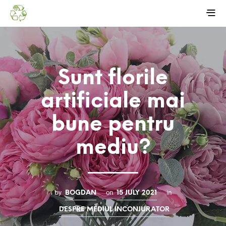
Sunt florile
artificiale mai
bune pentru
mediu?
by
on
in
BOGDAN
15 JULY 2021
DESPRE MEDIUL INCONJURATOR