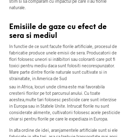
stim si sa comparam cu impactul pe care il au florile
naturale.
Emisiile de gaze cu efect de
sera si mediul
In functie de ce sunt facute florile artificiale, procesul de
fabricatie produce unele emisii de sera. Producatorii de
flori folosesc uneori si inălbitori sau coloranti care pot fi
toxici pentru mediu daca sunt folositi necorespunzator.
Mare parte dintre florile naturale sunt cultivate si in
strainatate, in America de Sud
sau in Africa, locuri unde clima este mai favorabila
cresterii florilor pe tot parcursul anului. Cu toate
acestea,multe tari folosesc pesticide care sunt interzise
in Europa sau in Statele Unite. Intrucat florile nu sunt
considerate alimente, cultivatorii folosesc acele pesticide
chiar si pentru florile pe care le expediaza in Europa.
In alta ordine de idei, aranjamentele artificiale sunt si ele
fabricate in alte tari, asa ca trebuie transportate mai apoi